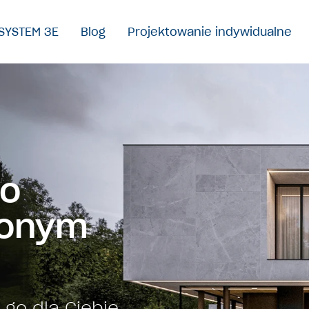
SYSTEM 3E
Blog
Projektowanie indywidualne
 o
onym
go dla Ciebie