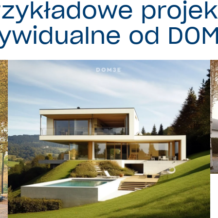
rzykładowe projek
dywidualne od DOM
Projekt indywidualny DOM3E-02
Powierzchnia użytkowa 350 mkw.