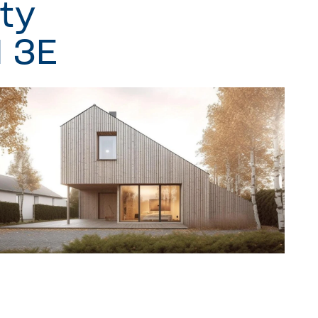
ty
 3E
Projekt indywidualny DOM3E-03
Powierzchnia użytkowa 180 mkw.