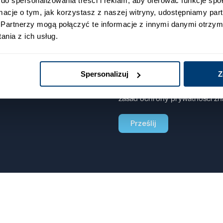
do spersonalizowania treści i reklam, aby oferować funkcje sp
ormacje o tym, jak korzystasz z naszej witryny, udostępniamy p
Partnerzy mogą połączyć te informacje z innymi danymi otrzym
Dbamy o Twoją prywatność, dl
nia z ich usług.
z Tobą skontaktować (telefonicz
Wyrażasz zgodę na kontakt te
Wyrażasz zgodę na otrzymywa
elektronicznej wysyłanymi p
Spersonalizuj
Z
w celach marketingowych
(Po
Możesz w każdej chwili zrezyg
zasad ochrony prywatności zna