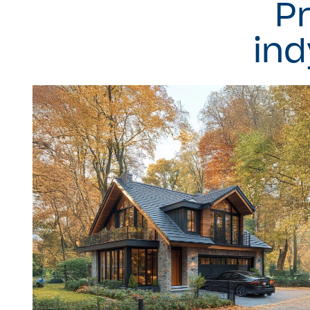
P
in
Projekt indywidualny DOM3E-01
Powierzchnia użytkowa 200 mkw.