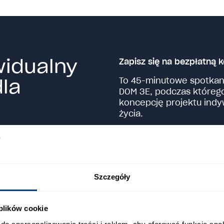
widualny
Zapisz się na bezpłatną k
dla
To 45-minutowe spotkan
DOM 3E, podczas któreg
koncepcję projektu indyw
życia.
Imię
*
Szczegóły
E-mail
*
 plików cookie