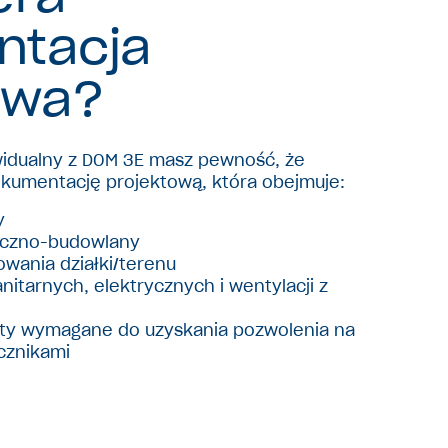
ntacja
owa?
widualny z DOM 3E masz pewność, że
kumentację projektową, która obejmuje:
y
niczno-budowlany
wania działki/terenu
sanitarnych, elektrycznych i wentylacji z
ty wymagane do uzyskania pozwolenia na
cznikami