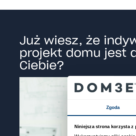
Już wiesz, że indy
projekt domu jest 
Ciebie?
Zgoda
Niniejsza strona korzysta z