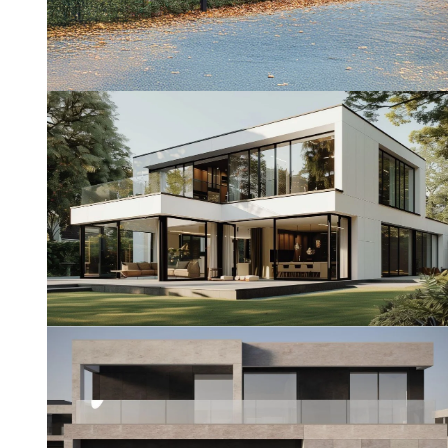
Projekt indywidualny DOM3E-04
Powierzchnia użytkowa 300 mkw.
Projekt indywidualny DOM3E-07