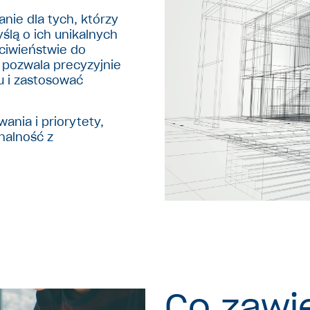
anie dla tych, którzy
ślą o ich unikalnych
eciwieństwie do
 pozwala precyzyjnie
 i zastosować
ania i priorytety,
nalność z
Co zawi