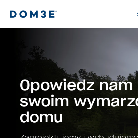
Opowiedz nam
swoim wymarz
domu
Zaprojektujemy i
wybudujemy