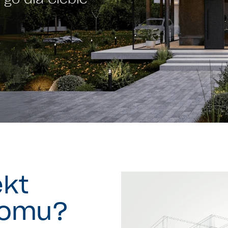
ekt
domu?